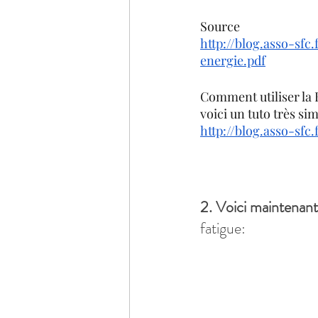
Source
http://blog.asso-sf
energie.pdf
Comment utiliser la 
voici un tuto très si
http://blog.asso-sfc
2. Voici maintenant
fatigue: