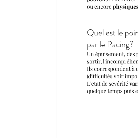
ou encore 
physique
Quel est le po
par le Pacing?
Un épuisement, des p
sortir, l'incompréhe
Ils correspondent à 
(difficultés voir imp
L’état de sévérité 
var
quelque temps puis e