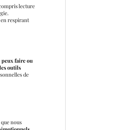
 compris lecture 
gie.
 en respirant 
 peux faire ou 
les outils 
rsonnelles de 
 que nous 
 
émotionnels