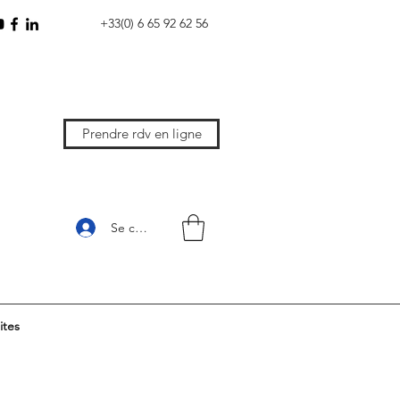
+33(0) 6 65 92 62 56
Prendre rdv en ligne
Se connecter
ites