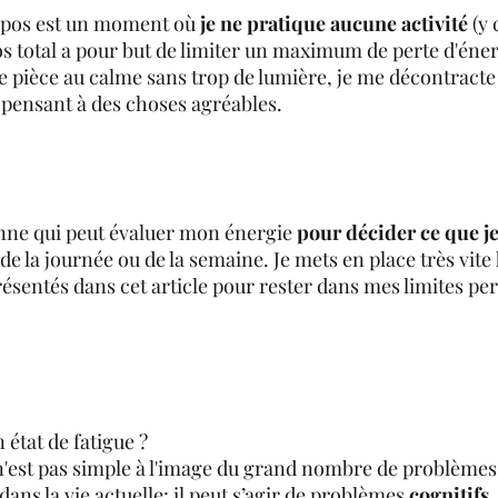
repos est un moment où 
je ne pratique aucune activité
 (y
os total a pour but de limiter un maximum de perte d'éner
e pièce au calme sans trop de lumière, je me décontracte
 pensant à des choses agréables.
onne qui peut évaluer mon énergie 
pour décider ce que je
e la journée ou de la semaine. Je mets en place très vite 
résentés dans cet article pour rester dans mes limites pe
 état de fatigue ?
e n'est pas simple à l'image du grand nombre de problèmes
ns la vie actuelle: il peut s’agir de problèmes 
cognitifs
,