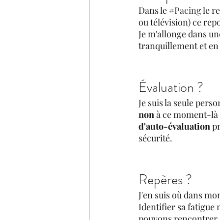
Dans le 
#Pacing
 le 
ou télévision) ce rep
Je m'allonge dans un
tranquillement et en
Évaluation ?
Je suis la seule pers
non
 à ce moment-là d
d'auto-évaluation
 p
sécurité.
Repères ?
J'en suis où dans mon
Identifier sa fatigu
pouvons rencontrer da