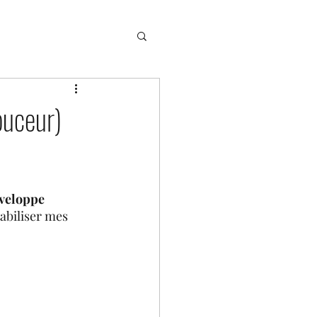
ch confiance en soi
ouceur)
andragogie
nveloppe 
gérer son trac
tabiliser mes 