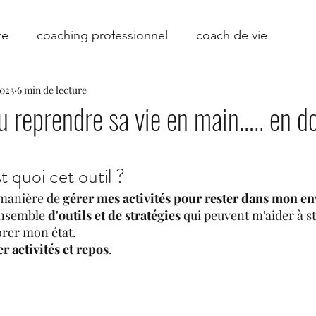
re
coaching professionnel
coach de vie
2023
6 min de lecture
ersonnel
coach pnl
coach en entreprise
coa
u reprendre sa vie en main….. en d
reconversion professionnelle
coach de vie en ligne
st quoi cet outil ?
 manière de 
gérer mes activités pour rester dans mon e
apprentissage
émotion, raison et apprentisssage
ensemble 
d'outils et de stratégies
 qui peuvent m'aider à s
rer mon état.
er activités et repos
.
transmettre