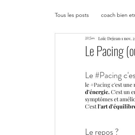
Tous les posts
coach bien et
Loïc Dejean
1 nov. 
coach en développement p
Le Pacing (o
coach entreprise
coach 
Le 
#Pacing
 c'e
le 
#Pacing
 c'est une
pédagogie
formation
d'énergie.
 C'est un 
symptômes et amélio
C'est 
l'art d'équilibr
top1%
transmissibilité
Le repos ?