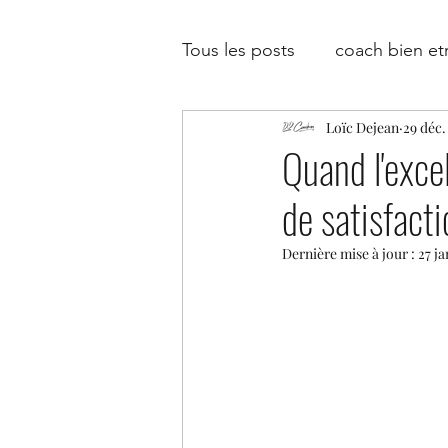
Tous les posts
coach bien et
Loïc Dejean
29 déc.
coach en développement p
Quand l'exce
de satisfact
coach entreprise
coach 
Dernière mise à jour :
27 ja
pédagogie
formation
top1%
transmissibilité