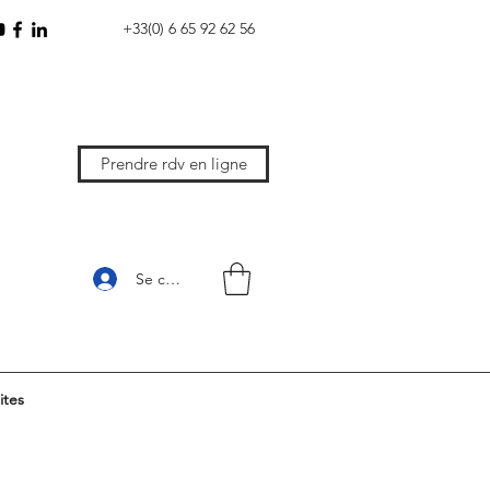
+33(0) 6 65 92 62 56
Prendre rdv en ligne
Se connecter
ites