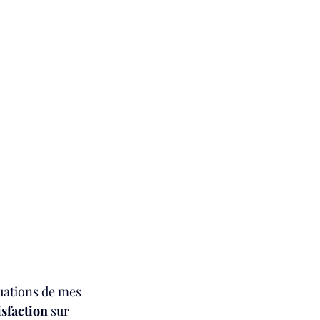
uations de mes 
isfaction
 sur 