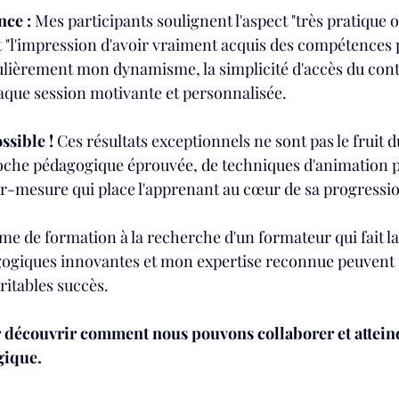
nce :
 Mes participants soulignent l'aspect "très pratique o
 "l'impression d'avoir vraiment acquis des compétences 
culièrement mon dynamisme, la simplicité d'accès du con
aque session motivante et personnalisée.
ssible !
 Ces résultats exceptionnels ne sont pas le fruit du
oche pédagogique éprouvée, de techniques d'animation p
mesure qui place l'apprenant au cœur de sa progressio
e de formation à la recherche d'un formateur qui fait la 
giques innovantes et mon expertise reconnue peuvent 
ritables succès.
découvrir comment nous pouvons collaborer et attein
gique.