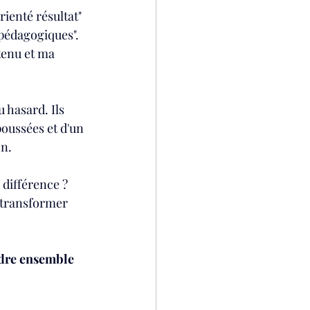
rienté résultat" 
pédagogiques". 
tenu et ma 
 hasard. Ils 
oussées et d'un 
n.
différence ? 
transformer 
dre ensemble 