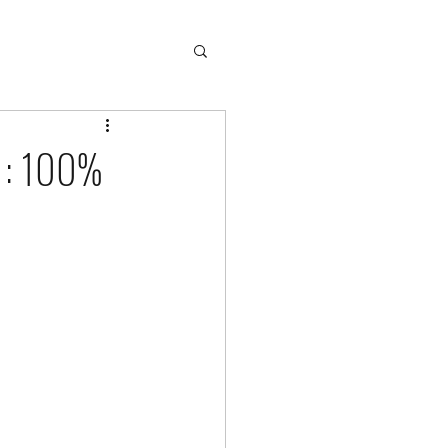
ch confiance en soi
é : 100%
andragogie
gérer son trac