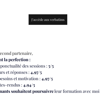
J'accède aux verbatims
econd partenaire, 
t la perfection :
ponctualité des sessions : 
5/5
rs et réponses : 
4,97/5
esoins et motivation : 
4,97/5
tes-rendus : 
4,94/5
nants souhaitent poursuivre
 leur formation avec moi