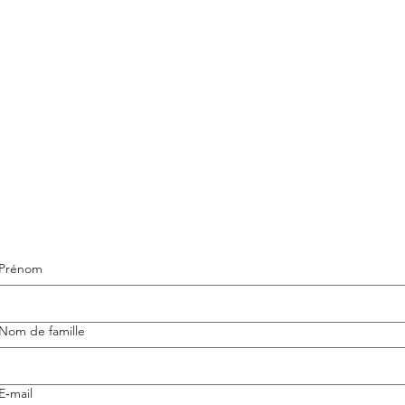
Prénom
Nom de famille
E‑mail