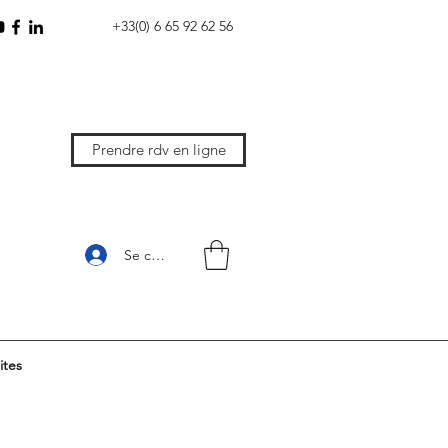
+33(0) 6 65 92 62 56
Prendre rdv en ligne
Se connecter
ites