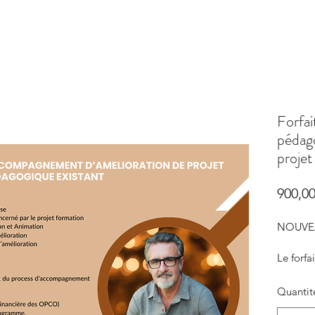
Forfa
pédago
projet
900,00
NOUVE
Le forf
pédagog
formati
Quantit