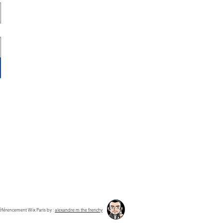
éférencement Wix Paris
by :
alexandre m the frenchy