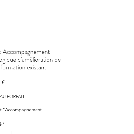
it Accompagnement
gique d'amélioration de
 formation existant
Prix
 €
AU FORFAIT
ait “Accompagnement 
ique d'amélioration d'un projet 
on” comprend:
é
*