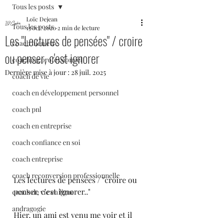
Tous les posts
Loïc Dejean
Tous les posts
13 oct. 2020
2 min de lecture
Les "Lectures de pensées" / croire
coach bien etre
ou penser, c'est ignorer
coaching professionnel
Dernière mise à jour :
28 juil. 2025
coach de vie
coach en développement personnel
coach pnl
coach en entreprise
coach confiance en soi
coach entreprise
coach reconversion professionnelle
Les lectures de pensées / "croire ou 
penser, c'est ignorer.."
coach de vie en ligne
andragogie
Hier, un ami est venu me voir et il 