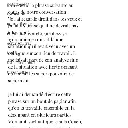
pédagogie
m'a confié la phrase suivante au 
cours de notre conversation:
formation
"Je l'ai regardé droit dans les yeux et 
apprentissage
j'ai alors pensé qu'il ne devrait pas 
aller bien".
émotion, raison et apprentisssage
Mon ami me contait là une 
gérer son trac
situation qu'il avait vécu avec un 
top1%
collègue sur son lieu de travail. Il 
me faisait part de son analyse fine 
transmissibilité
de la situation avec fierté pensant 
transmettre
qu'il avait les super-pouvoirs de 
superman.
Je lui ai demandé d'écrire cette 
phrase sur un bout de papier afin 
qu'on la travaille ensemble en la 
découpant en plusieurs parties.
Mon ami, sachant que je suis Coach, 