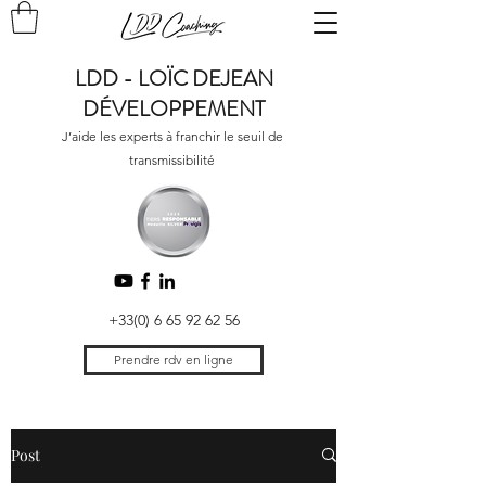
LDD - LOÏC DEJEAN
DÉVELOPPEMENT
J’aide les experts à franchir le seuil de
transmissibilité
+33(0) 6 65 92 62 56
Prendre rdv en ligne
Post