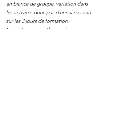
ambiance de groupe, variation dans
les activités donc pas d'ennui ressenti
sur les 3 jours de formation.
Formateur sympathique et
bienveillant, dynamique. Il y a eu de
très bons échanges et constructif.
Très compétent, à l'écoute, transmet
son savoir."
De part son expertise et ses
connaissances, le formateur a su nous
tenir intéressé. Bon mélange des
activités, au top!
Prénom
Nom de famille