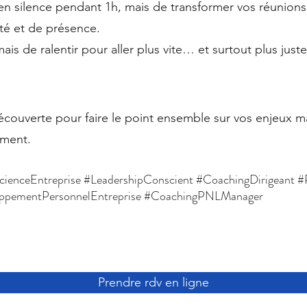
 en silence pendant 1h, mais de transformer vos réunions
rté et de présence.
 mais de ralentir pour aller plus vite… et surtout plus juste
couverte pour faire le point ensemble sur vos enjeux ma
ment.
ienceEntreprise #LeadershipConscient #CoachingDirigeant 
oppementPersonnelEntreprise #CoachingPNLManager
Prendre rdv en ligne