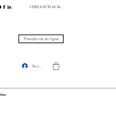
+33(0) 6 65 92 62 56
Prendre rdv en ligne
Se connecter
ites