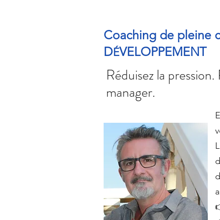
Coaching de pleine
D
VELOPPEMENT
É
Réduisez la pression.
manager.
E
v
L
d
d
a
