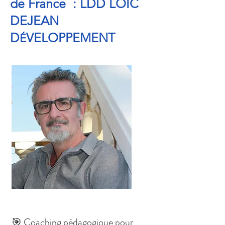
de France : LDD LOIC
DEJEAN
D
VELOPPEMENT
É
🎯 Coaching pédagogique pour