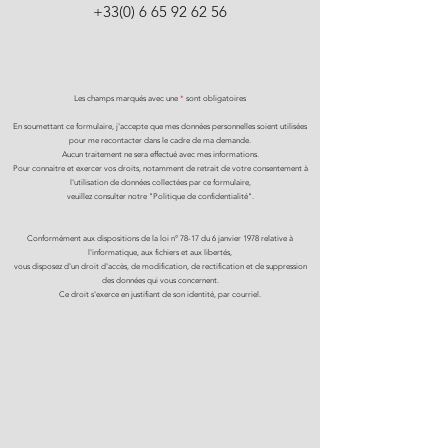
+33(0) 6 65 92 62 56
Les champs marqués avec une
*
sont obligatoires
En soumettant ce formulaire, j'accepte que mes données personnelles soient utilisées
pour me recontacter dans le cadre de ma demande.
Aucun traitement ne sera effectué avec mes informations.
Pour connaitre et exercer vos droits, notamment de retrait de votre consentement à
l'utilisation de données collectées par ce formulaire,
veuillez consulter notre "Politique de confidentialité".
Conformément aux dispositions de la loi n° 78-17 du 6 janvier 1978 relative à
l'informatique, aux fichiers et aux libertés,
vous disposez d'un droit d'accès, de modification, de rectification et de suppression
des données qui vous concernent.
Ce droit s'exerce en justifiant de son identité, par courriel.