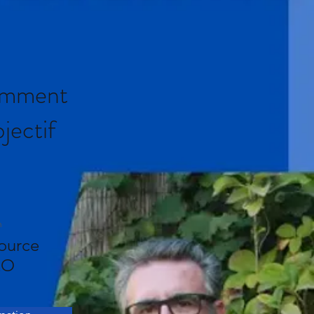
omment
jectif
n
ource
EO