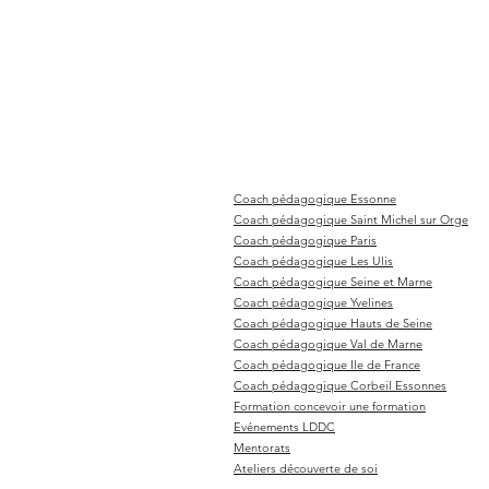
Coach pédagogique Essonne
Coach pédagogique Saint Michel sur Orge
Coach pédagogique Paris
Coach pédagogique Les Ulis
Coach pédagogique Seine et Marne
Coach pédagogique Yvelines
Coach pédagogique Hauts de Seine
Coach pédagogique Val de Marne
Coach pédagogique Ile de France
Coach pédagogique Corbeil Essonnes
Formation concevoir une formation
Evénements LDDC
Mentorats
Ateliers découverte de soi