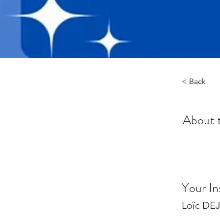
< Back
About 
Your In
Loïc DE