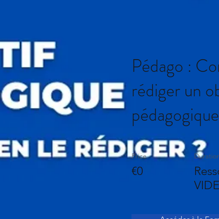
Pédago : C
rédiger un ob
pédagogique
Price
Duratio
€0
Ress
VID