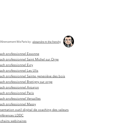
éférencement Wix Paris
by :
alexandre m the frenchy
ach professionnel Essonne
ach professionnel Saint Michel sur Orge
ach professionnel Evry
ach professionnel Les Ulis
ach professionnel Sainte geneviève des bois
ach professionnel Bretigny sur orge
ach professionnel Arpajon
ach professionnel Paris
ach professionnel Versailles
ach professionnel Massy
sentation outil digital de coaching des valeurs
nférences LDDC
ochains webinaires