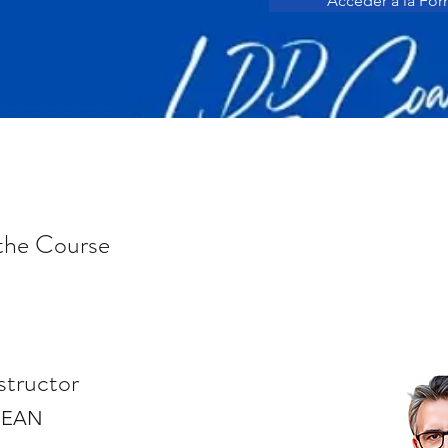
Accéder à la For
the Course
structor
JEAN