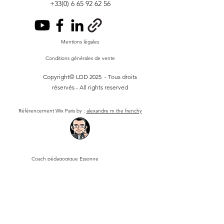
+33(0) 6 65 92 62 56
Mentions légales
Conditions générales de vente
Copyright© LDD 2025 - Tous droits
réservés - All rights reserved
Référencement Wix Paris
by :
alexandre m the frenchy
Coach pédagogique Essonne
Coach pédagogique Saint Michel sur Orge
Coach pédagogique Paris
Coach pédagogique Les Ulis
Coach pédagogique Seine et Marne
Coach pédagogique Yvelines
Coach pédagogique Hauts de Seine
Coach pédagogique Val de Marne