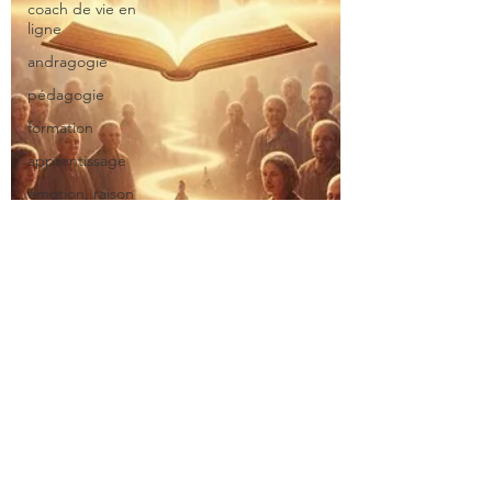
coach de vie en
ligne
andragogie
pédagogie
formation
apprentissage
émotion, raison
et
apprentisssage
gérer son trac
top1%
transmissibilité
transmettre