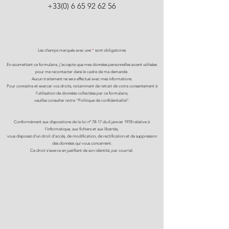
+33(0) 6 65 92 62 56
Les champs marqués avec une
*
sont obligatoires
En soumettant ce formulaire, j'accepte que mes données personnelles soient utilisées
pour me recontacter dans le cadre de ma demande.
Aucun traitement ne sera effectué avec mes informations.
Pour connaitre et exercer vos droits, notamment de retrait de votre consentement à
l'utilisation de données collectées par ce formulaire,
veuillez consulter notre "Politique de confidentialité".
Conformément aux dispositions de la loi n° 78-17 du 6 janvier 1978 relative à
l'informatique, aux fichiers et aux libertés,
vous disposez d'un droit d'accès, de modification, de rectification et de suppression
des données qui vous concernent.
Ce droit s'exerce en justifiant de son identité, par courriel.