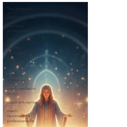
Tous les posts
coach bien etre
coaching
professionnel
coach de vie
coach en
développement
personnel
coach pnl
coach en
entreprise
coach confiance
en soi
coach entreprise
coach
reconversion
professionnelle