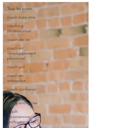
Tous les posts
coach bien etre
coaching
professionnel
coach de vie
coach en
développement
personnel
coach pnl
coach en
entreprise
coach confiance
en soi
coach entreprise
coach
reconversion
professionnelle