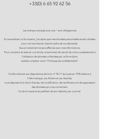
+33(0) 6 65 92 62 56
Les champs marqués avec une
*
sont obligatoires
En soumettant ce formulaire, j'accepte que mes données personnelles soient utilisées
pour me recontacter dans le cadre de ma demande.
Aucun traitement ne sera effectué avec mes informations.
Pour connaitre et exercer vos droits, notamment de retrait de votre consentement à
l'utilisation de données collectées par ce formulaire,
veuillez consulter notre "Politique de confidentialité".
Conformément aux dispositions de la loi n° 78-17 du 6 janvier 1978 relative à
l'informatique, aux fichiers et aux libertés,
vous disposez d'un droit d'accès, de modification, de rectification et de suppression
des données qui vous concernent.
Ce droit s'exerce en justifiant de son identité, par courriel.