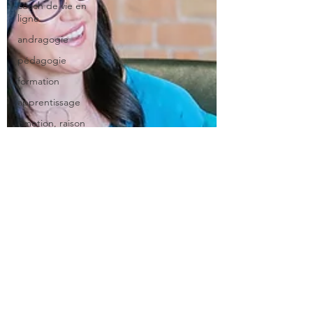
coach de vie en
ligne
andragogie
pédagogie
formation
apprentissage
émotion, raison
et
apprentisssage
gérer son trac
top1%
transmissibilité
transmettre