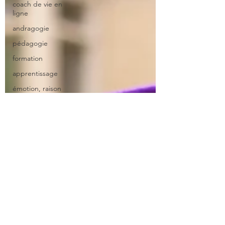
coach de vie en
ligne
andragogie
pédagogie
formation
apprentissage
émotion, raison
et
apprentisssage
gérer son trac
top1%
transmissibilité
transmettre