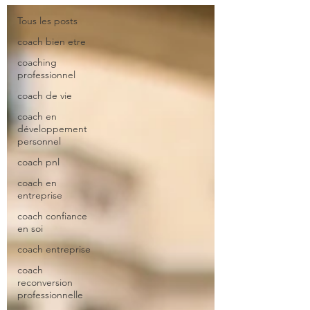
Tous les posts
coach bien etre
coaching
professionnel
coach de vie
coach en
développement
personnel
coach pnl
coach en
entreprise
coach confiance
en soi
coach entreprise
coach
reconversion
professionnelle