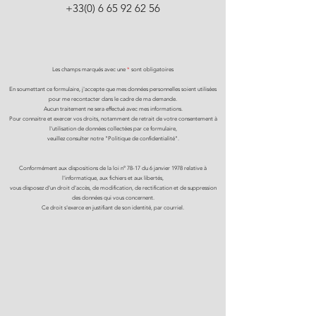
+33(0) 6 65 92 62 56
Les champs marqués avec une
*
sont obligatoires
En soumettant ce formulaire, j'accepte que mes données personnelles soient utilisées
pour me recontacter dans le cadre de ma demande.
Aucun traitement ne sera effectué avec mes informations.
Pour connaitre et exercer vos droits, notamment de retrait de votre consentement à
l'utilisation de données collectées par ce formulaire,
veuillez consulter notre "Politique de confidentialité".
Conformément aux dispositions de la loi n° 78-17 du 6 janvier 1978 relative à
l'informatique, aux fichiers et aux libertés,
vous disposez d'un droit d'accès, de modification, de rectification et de suppression
des données qui vous concernent.
Ce droit s'exerce en justifiant de son identité, par courriel.