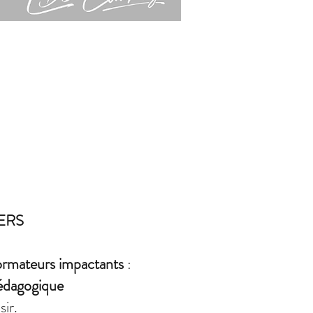
ERS
ormateurs impactants
:
pédagogique
sir.