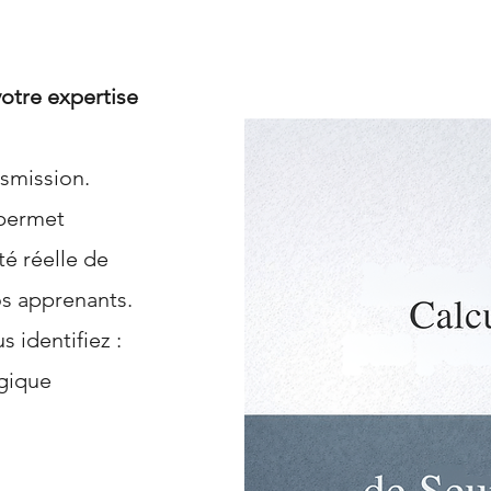
votre expertise
nsmission.
permet
té réelle de
os apprenants.
s identifiez :
ogique