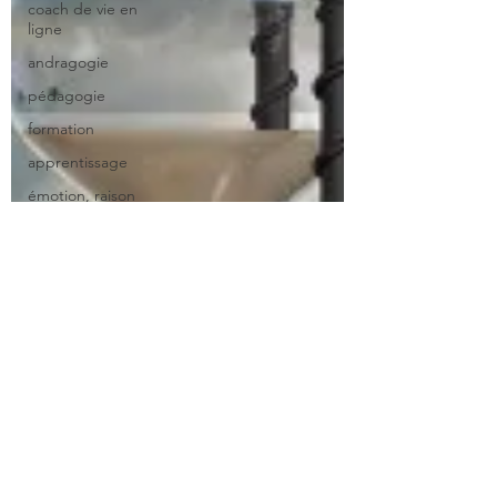
coach de vie en
ligne
andragogie
pédagogie
formation
apprentissage
émotion, raison
et
apprentisssage
gérer son trac
top1%
transmissibilité
transmettre