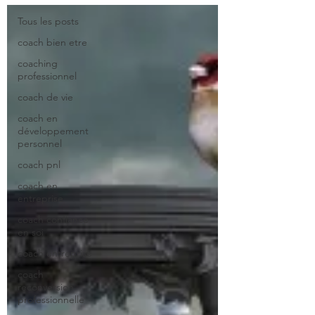
Tous les posts
coach bien etre
coaching
professionnel
coach de vie
coach en
développement
personnel
coach pnl
coach en
entreprise
coach confiance
en soi
coach entreprise
coach
reconversion
professionnelle