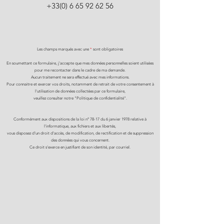
+33(0) 6 65 92 62 56
Les champs marqués avec une
*
sont obligatoires
En soumettant ce formulaire, j'accepte que mes données personnelles soient utilisées
pour me recontacter dans le cadre de ma demande.
Aucun traitement ne sera effectué avec mes informations.
Pour connaitre et exercer vos droits, notamment de retrait de votre consentement à
l'utilisation de données collectées par ce formulaire,
veuillez consulter notre "Politique de confidentialité".
Conformément aux dispositions de la loi n° 78-17 du 6 janvier 1978 relative à
l'informatique, aux fichiers et aux libertés,
vous disposez d'un droit d'accès, de modification, de rectification et de suppression
des données qui vous concernent.
Ce droit s'exerce en justifiant de son identité, par courriel.