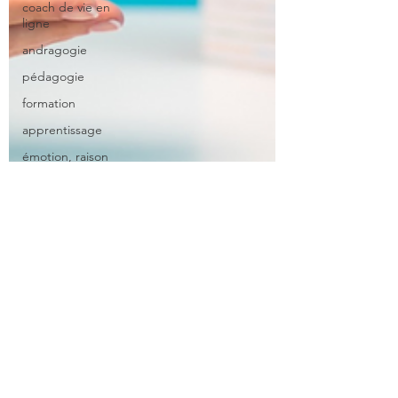
coach de vie en
ligne
andragogie
pédagogie
formation
apprentissage
émotion, raison
et
apprentisssage
gérer son trac
top1%
transmissibilité
transmettre