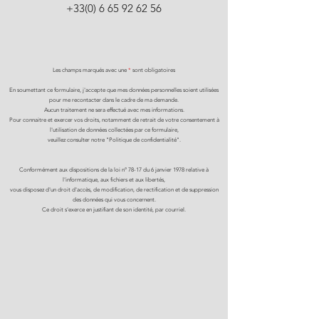
+33(0) 6 65 92 62 56
Les champs marqués avec une
*
sont obligatoires
En soumettant ce formulaire, j'accepte que mes données personnelles soient utilisées
pour me recontacter dans le cadre de ma demande.
Aucun traitement ne sera effectué avec mes informations.
Pour connaitre et exercer vos droits, notamment de retrait de votre consentement à
l'utilisation de données collectées par ce formulaire,
veuillez consulter notre "Politique de confidentialité".
Conformément aux dispositions de la loi n° 78-17 du 6 janvier 1978 relative à
l'informatique, aux fichiers et aux libertés,
vous disposez d'un droit d'accès, de modification, de rectification et de suppression
des données qui vous concernent.
Ce droit s'exerce en justifiant de son identité, par courriel.