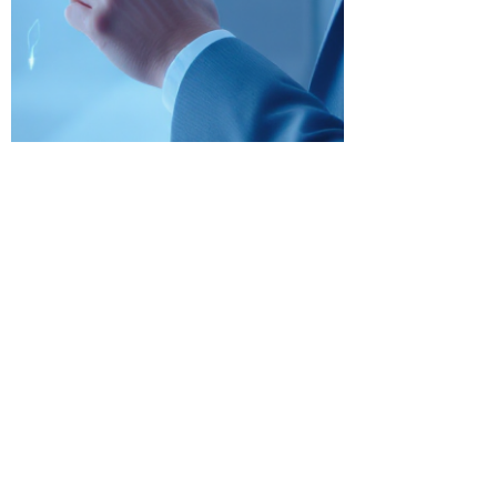
Loïc Dejean
2 nov. 2025
3 min de lecture
🤖 Introduction à l’intelligence
artificielle : pourquoi se former à