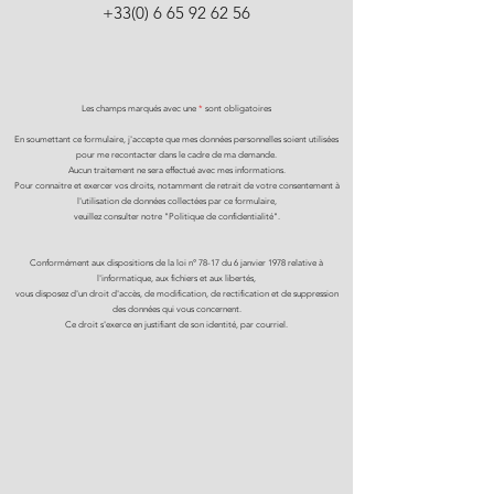
+33(0) 6 65 92 62 56
Les champs marqués avec une
*
sont obligatoires
En soumettant ce formulaire, j'accepte que mes données personnelles soient utilisées
pour me recontacter dans le cadre de ma demande.
Aucun traitement ne sera effectué avec mes informations.
Pour connaitre et exercer vos droits, notamment de retrait de votre consentement à
l'utilisation de données collectées par ce formulaire,
veuillez consulter notre "Politique de confidentialité".
Conformément aux dispositions de la loi n° 78-17 du 6 janvier 1978 relative à
l'informatique, aux fichiers et aux libertés,
vous disposez d'un droit d'accès, de modification, de rectification et de suppression
des données qui vous concernent.
Ce droit s'exerce en justifiant de son identité, par courriel.