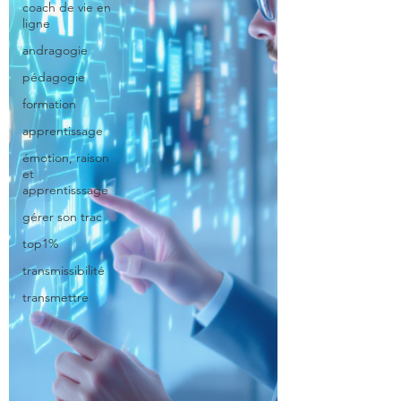
coach de vie en
ligne
andragogie
pédagogie
formation
apprentissage
émotion, raison
et
apprentisssage
gérer son trac
top1%
transmissibilité
transmettre