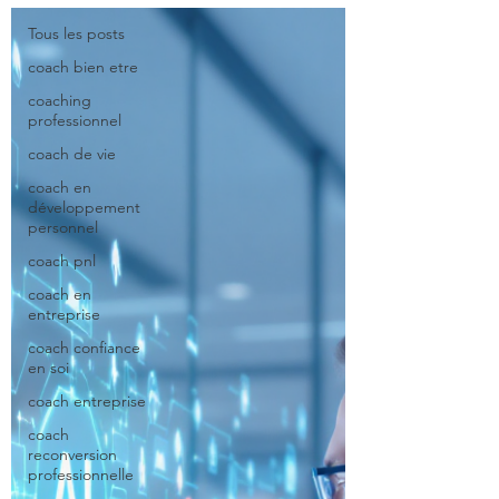
Tous les posts
coach bien etre
coaching
professionnel
coach de vie
coach en
développement
personnel
coach pnl
coach en
entreprise
coach confiance
en soi
coach entreprise
coach
reconversion
professionnelle