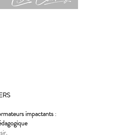
ERS
ormateurs impactants
:
pédagogique
sir.