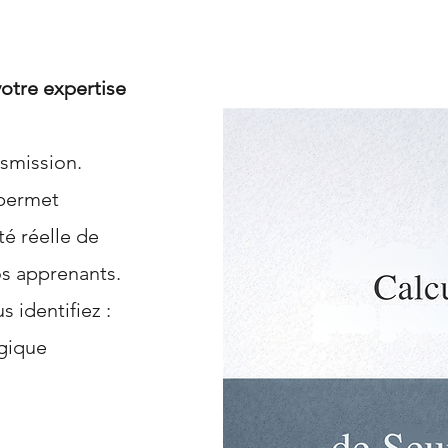
votre expertise
nsmission.
permet
té réelle de
os apprenants.
s identifiez :
ogique