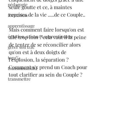
pédagogie
seule goutte et ce, à maintes 
reprises de la vie .....de ce Couple..
formation
apprentissage
Mais comment faire lorsqu'on est 
émotion, raison et apprentisssage
allé trop loin ? cela vaut il la peine 
de tenter de se réconcilier alors 
gérer son trac
qu'on est à deux doigts de 
top1%
l'explosion, la séparation ? 
Comment s'y prend un Coach pour 
transmissibilité
tout clarifier au sein du Couple ?
transmettre