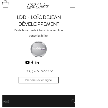
LDD - LOÏC DEJEAN
DÉVELOPPEMENT
J’aide les experts à franchir le seuil de
transmissibilité
+33(0) 6 65 92 62 56
Prendre rdv en ligne
Post