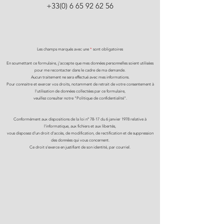
+33(0) 6 65 92 62 56
Les champs marqués avec une
*
sont obligatoires
En soumettant ce formulaire, j'accepte que mes données personnelles soient utilisées
pour me recontacter dans le cadre de ma demande.
Aucun traitement ne sera effectué avec mes informations.
Pour connaitre et exercer vos droits, notamment de retrait de votre consentement à
l'utilisation de données collectées par ce formulaire,
veuillez consulter notre "Politique de confidentialité".
Conformément aux dispositions de la loi n° 78-17 du 6 janvier 1978 relative à
l'informatique, aux fichiers et aux libertés,
vous disposez d'un droit d'accès, de modification, de rectification et de suppression
des données qui vous concernent.
Ce droit s'exerce en justifiant de son identité, par courriel.