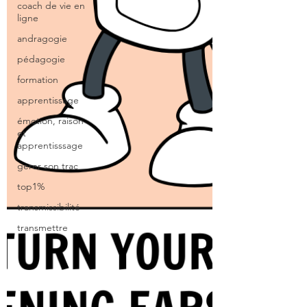
coach de vie en
ligne
andragogie
pédagogie
formation
apprentissage
émotion, raison
et
apprentisssage
gérer son trac
top1%
transmissibilité
transmettre