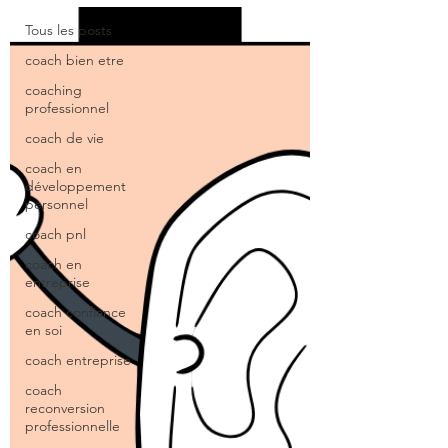
Tous les posts
coach bien etre
coaching
professionnel
coach de vie
coach en
développement
personnel
coach pnl
coach en
entreprise
coach confiance
en soi
coach entreprise
coach
reconversion
professionnelle